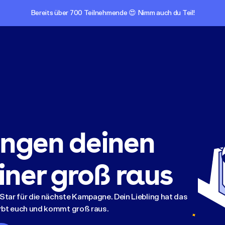
Bereits über 700 Teilnehmende 😍 Nimm auch du Teil!
ingen deinen
iner groß raus
tar für die nächste Kampagne. Dein Liebling hat das
bt euch und kommt groß raus.