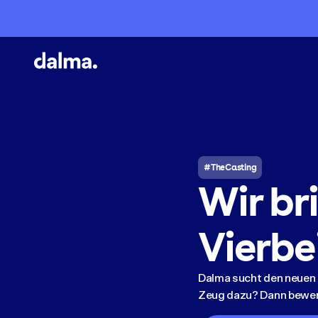
#TheCasting
Wir br
Vierbe
Dalma sucht den neuen S
Zeug dazu? Dann bewer