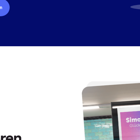
n
eren