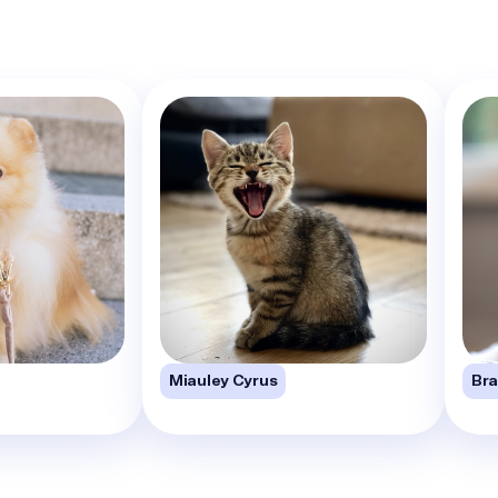
Miauley Cyrus
Bra