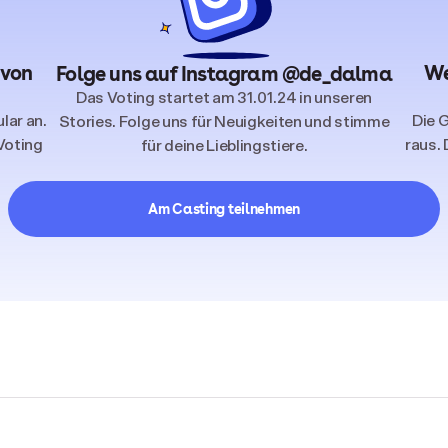
 von
We
Folge uns auf Instagram @de_dalma
Das Voting startet am 31.01.24 in unseren
lar an.
Die 
Stories. Folge uns für Neuigkeiten und stimme
 Voting
raus. 
für deine Lieblingstiere.
Am Casting teilnehmen